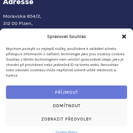
Adresse
Moravska 854/2,
312 00 Plzen,
République tchèque
Spravovat Souhlas
info@aiti.cz
Abychom poskytli co nejlepší služby, používáme k ukládání a/nebo
přístupu k informacím o zařízení, technologie jako jsou soubory cookies.
Informations de facturation
Souhlas s těmito technologiemi nám umožní zpracovávat údaje, jako je
chování při procházení nebo jedinečná ID na tomto webu. Nesouhlas
nebo odvolání souhlasu může nepříznivě ovlivnit určité vlastnosti a
AITI Software s.r.o.
funkce.
Moravská 854/2, 312 00 Plzen
Numéro d’identification : 06295151
PŘÍJMOUT
DPH : CZ06295151
ODMÍTNOUT
ZOBRAZIT PŘEDVOLBY
Copyright © 2024 Aiti.cz | Powered by Aiti.cz
Cookie Policy