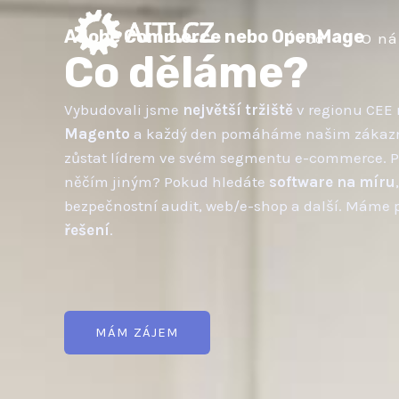
Přeskočit
na
Adobe Commerce nebo OpenMage
Úvod
O ná
Co děláme?
obsah
Vybudovali jsme
největší tržiště
v regionu CEE 
Magento
a každý den pomáháme našim zákazn
zůstat lídrem ve svém segmentu e-commerce. Po
něčím jiným? Pokud hledáte
software na míru
bezpečnostní audit, web/e-shop a další. Máme p
řešení
.
MÁM ZÁJEM