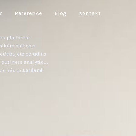
s
Reference
Blog
Kontakt
na platformě
íkům stát se a
třebujete poradit s
, business analytiku,
ro vás to
správné